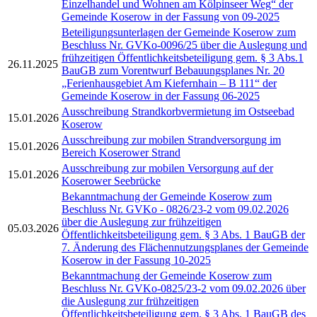
Einzelhandel und Wohnen am Kölpinseer Weg“ der
Gemeinde Koserow in der Fassung von 09-2025
Beteiligungsunterlagen der Gemeinde Koserow zum
Beschluss Nr. GVKo-0096/25 über die Auslegung und
frühzeitigen Öffentlichkeitsbeteiligung gem. § 3 Abs.1
26.11.2025
BauGB zum Vorentwurf Bebauungsplanes Nr. 20
„Ferienhausgebiet Am Kiefernhain – B 111“ der
Gemeinde Koserow in der Fassung 06-2025
Ausschreibung Strandkorbvermietung im Ostseebad
15.01.2026
Koserow
Ausschreibung zur mobilen Strandversorgung im
15.01.2026
Bereich Koserower Strand
Ausschreibung zur mobilen Versorgung auf der
15.01.2026
Koserower Seebrücke
Bekanntmachung der Gemeinde Koserow zum
Beschluss Nr. GVKo - 0826/23-2 vom 09.02.2026
über die Auslegung zur frühzeitigen
05.03.2026
Öffentlichkeitsbeteiligung gem. § 3 Abs. 1 BauGB der
7. Änderung des Flächennutzungsplanes der Gemeinde
Koserow in der Fassung 10-2025
Bekanntmachung der Gemeinde Koserow zum
Beschluss Nr. GVKo-0825/23-2 vom 09.02.2026 über
die Auslegung zur frühzeitigen
Öffentlichkeitsbeteiligung gem. § 3 Abs. 1 BauGB des