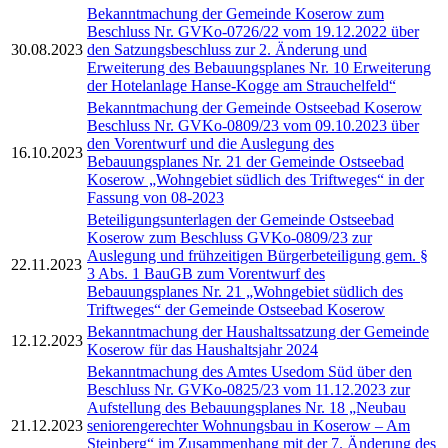
Bekanntmachung der Gemeinde Koserow zum
Beschluss Nr. GVKo-0726/22 vom 19.12.2022 über
30.08.2023
den Satzungsbeschluss zur 2. Änderung und
Erweiterung des Bebauungsplanes Nr. 10 Erweiterung
der Hotelanlage Hanse-Kogge am Strauchelfeld“
Bekanntmachung der Gemeinde Ostseebad Koserow
Beschluss Nr. GVKo-0809/23 vom 09.10.2023 über
den Vorentwurf und die Auslegung des
16.10.2023
Bebauungsplanes Nr. 21 der Gemeinde Ostseebad
Koserow „Wohngebiet südlich des Triftweges“ in der
Fassung von 08-2023
Beteiligungsunterlagen der Gemeinde Ostseebad
Koserow zum Beschluss GVKo-0809/23 zur
Auslegung und frühzeitigen Bürgerbeteiligung gem. §
22.11.2023
3 Abs. 1 BauGB zum Vorentwurf des
Bebauungsplanes Nr. 21 „Wohngebiet südlich des
Triftweges“ der Gemeinde Ostseebad Koserow
Bekanntmachung der Haushaltssatzung der Gemeinde
12.12.2023
Koserow für das Haushaltsjahr 2024
Bekanntmachung des Amtes Usedom Süd über den
Beschluss Nr. GVKo-0825/23 vom 11.12.2023 zur
Aufstellung des Bebauungsplanes Nr. 18 „Neubau
21.12.2023
seniorengerechter Wohnungsbau in Koserow – Am
Steinberg“ im Zusammenhang mit der 7. Änderung des