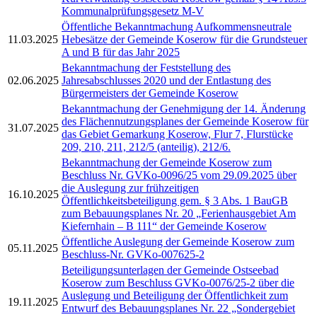
Kommunalprüfungsgesetz M-V
Öffentliche Bekanntmachung Aufkommensneutrale
11.03.2025
Hebesätze der Gemeinde Koserow für die Grundsteuer
A und B für das Jahr 2025
Bekanntmachung der Feststellung des
02.06.2025
Jahresabschlusses 2020 und der Entlastung des
Bürgermeisters der Gemeinde Koserow
Bekanntmachung der Genehmigung der 14. Änderung
des Flächennutzungsplanes der Gemeinde Koserow für
31.07.2025
das Gebiet Gemarkung Koserow, Flur 7, Flurstücke
209, 210, 211, 212/5 (anteilig), 212/6.
Bekanntmachung der Gemeinde Koserow zum
Beschluss Nr. GVKo-0096/25 vom 29.09.2025 über
die Auslegung zur frühzeitigen
16.10.2025
Öffentlichkeitsbeteiligung gem. § 3 Abs. 1 BauGB
zum Bebauungsplanes Nr. 20 „Ferienhausgebiet Am
Kiefernhain – B 111“ der Gemeinde Koserow
Öffentliche Auslegung der Gemeinde Koserow zum
05.11.2025
Beschluss-Nr. GVKo-007625-2
Beteiligungsunterlagen der Gemeinde Ostseebad
Koserow zum Beschluss GVKo-0076/25-2 über die
Auslegung und Beteiligung der Öffentlichkeit zum
19.11.2025
Entwurf des Bebauungsplanes Nr. 22 „Sondergebiet