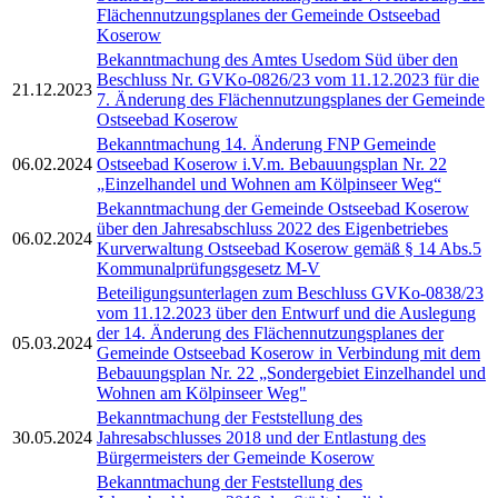
Flächennutzungsplanes der Gemeinde Ostseebad
Koserow
Bekanntmachung des Amtes Usedom Süd über den
Beschluss Nr. GVKo-0826/23 vom 11.12.2023 für die
21.12.2023
7. Änderung des Flächennutzungsplanes der Gemeinde
Ostseebad Koserow
Bekanntmachung 14. Änderung FNP Gemeinde
06.02.2024
Ostseebad Koserow i.V.m. Bebauungsplan Nr. 22
„Einzelhandel und Wohnen am Kölpinseer Weg“
Bekanntmachung der Gemeinde Ostseebad Koserow
über den Jahresabschluss 2022 des Eigenbetriebes
06.02.2024
Kurverwaltung Ostseebad Koserow gemäß § 14 Abs.5
Kommunalprüfungsgesetz M-V
Beteiligungsunterlagen zum Beschluss GVKo-0838/23
vom 11.12.2023 über den Entwurf und die Auslegung
der 14. Änderung des Flächennutzungsplanes der
05.03.2024
Gemeinde Ostseebad Koserow in Verbindung mit dem
Bebauungsplan Nr. 22 „Sondergebiet Einzelhandel und
Wohnen am Kölpinseer Weg"
Bekanntmachung der Feststellung des
30.05.2024
Jahresabschlusses 2018 und der Entlastung des
Bürgermeisters der Gemeinde Koserow
Bekanntmachung der Feststellung des