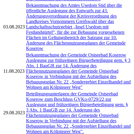
Bekanntmachung des Amtes Usedom Süd über die
öffentliche Auslegung des Entwurfs zur 43.
Änderungsverordnung der Kreisverordnung des
Landkreises Vorpommern Greifswald über das
03.08.2023
Landschaftsschutzgebiet „Insel Usedom mit
Festlandgürtel“, für die zur Bebauung vorgesehenen
Flächen im Geltungsbereich der Satzung zur 10.
Änderung des Flächennutzungsplanes der Gemeinde
Koserow
Bekanntmachung der Gemeinde Ostseebad Koserow
Auslegung zur frühzeitigen Bürgerbeteiligung gem. § 3
Abs. 1 BauGB zur 14. Änderung des
11.08.2023
Flächennutzungsplanes der Gemeinde Ostseebad
Koserow in Verbindung mit der Aufstellung des
Bebauungsplan Nr. 22 „Sondergebiet Einzelhandel und
Wohnen am Kölpinseer Weg"
Beteiligungsunterlagen der Gemeinde Ostseebad
Koserow zum Beschluss GVKo-0729/22 zur
Auslegung und frühzeitigen Bürgerbeteiligung gem. §
3 Abs. 1 BauGB zur 14. Änderung des
29.08.2023
Flächennutzungsplanes der Gemeinde Ostseebad
Koserow in Verbindung mit der Aufstellung des
Bebauungsplan Nr. 22 „Sondergebiet Einzelhandel und
Wohnen am Kölpinseer Weg".