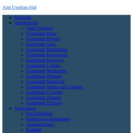
Skip
Amt Usedom-Süd
to
Startseite
content
Das Amt Usedom-Süd ist die Verwaltung für einen großen Bereich
Amtsbereich
auf der Insel Usedom. Es erstreckt sich vom Seebad Zempin im
Stadt Usedom
Nordwesten bis an die polnische Grenze bei Garz und Kamminke im
Gemeinde Benz
Osten und die Zecheriner Brücke im Süden der Insel.
Gemeinde Dargen
Gemeinde Garz
Gemeinde Kamminke
Gemeinde Korswandt
Gemeinde Koserow
Gemeinde Loddin
Gemeinde Mellenthin
Gemeinde Pudagla
Gemeinde Rankwitz
Gemeinde Stolpe auf Usedom
Gemeinde Ückeritz
Gemeinde Zempin
Gemeinde Zirchow
Verwaltung
Erreichbarkeit
Stellenausschreibungen
Amtsausschuss
Kontakt