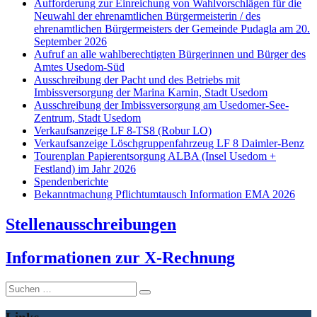
Aufforderung zur Einreichung von Wahlvorschlägen für die
Neuwahl der ehrenamtlichen Bürgermeisterin / des
ehrenamtlichen Bürgermeisters der Gemeinde Pudagla am 20.
September 2026
Aufruf an alle wahlberechtigten Bürgerinnen und Bürger des
Amtes Usedom-Süd
Ausschreibung der Pacht und des Betriebs mit
Imbissversorgung der Marina Karnin, Stadt Usedom
Ausschreibung der Imbissversorgung am Usedomer-See-
Zentrum, Stadt Usedom
Verkaufsanzeige LF 8-TS8 (Robur LO)
Verkaufsanzeige Löschgruppenfahrzeug LF 8 Daimler-Benz
Tourenplan Papierentsorgung ALBA (Insel Usedom +
Festland) im Jahr 2026
Spendenberichte
Bekanntmachung Pflichtumtausch Information EMA 2026
Stellenausschreibungen
I
nformationen zur X-Rechnung
Suche
nach: