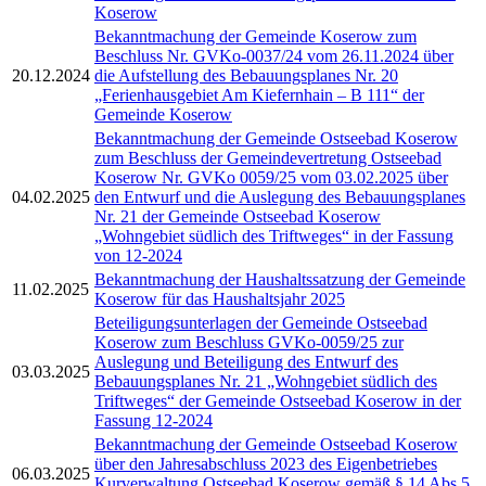
Koserow
Bekanntmachung der Gemeinde Koserow zum
Beschluss Nr. GVKo-0037/24 vom 26.11.2024 über
20.12.2024
die Aufstellung des Bebauungsplanes Nr. 20
„Ferienhausgebiet Am Kiefernhain – B 111“ der
Gemeinde Koserow
Bekanntmachung der Gemeinde Ostseebad Koserow
zum Beschluss der Gemeindevertretung Ostseebad
Koserow Nr. GVKo 0059/25 vom 03.02.2025 über
04.02.2025
den Entwurf und die Auslegung des Bebauungsplanes
Nr. 21 der Gemeinde Ostseebad Koserow
„Wohngebiet südlich des Triftweges“ in der Fassung
von 12-2024
Bekanntmachung der Haushaltssatzung der Gemeinde
11.02.2025
Koserow für das Haushaltsjahr 2025
Beteiligungsunterlagen der Gemeinde Ostseebad
Koserow zum Beschluss GVKo-0059/25 zur
Auslegung und Beteiligung des Entwurf des
03.03.2025
Bebauungsplanes Nr. 21 „Wohngebiet südlich des
Triftweges“ der Gemeinde Ostseebad Koserow in der
Fassung 12-2024
Bekanntmachung der Gemeinde Ostseebad Koserow
über den Jahresabschluss 2023 des Eigenbetriebes
06.03.2025
Kurverwaltung Ostseebad Koserow gemäß § 14 Abs.5