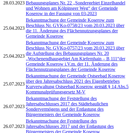
28.03.2023
Bebauungsplanes Nr. 22 „Sondergebiet Einzelhandel
und Wohnen am Kölpinseer Weg“ der Gemeinde
Koserow in der Fassung von 03-2023
Bekanntmachung der Gemeinde Koserow zum
Beschluss Nr. GVKo-0758/23 vom 20.03.2023 über
25.04.2023
die 11. Änderung des Flächennutzungsplanes der
Gemeinde Koserow
Bekanntmachung der Gemeinde Koserow zum
Beschluss Nr. GVKo-0757/23 vom 20.03.2023 über
die Aufstellung des Bebauungsplanes Nr. 20
25.04.2023
„Wochenendhausgebiet Am Kiefernhain – B 111“der
Gemeinde Koserow i.V.m. der 11. Änderung des
Flächennutzungsplanes der Gemeinde Koserow
Bekanntmachung der Gemeinde Ostseebad Koserow
über den Jahresabschluss 2021 des Eigenbetriebes
25.07.2023
Kurverwaltung Ostseebad Koserow gemäß § 14 Abs.5
Kommunalprüfungsgesetz M-V
Bekanntmachung der Feststellung des
Jahresabschlusses 2017 des Städtebaulichen
26.07.2023
Sondervermögens und der Entlastung des
Bürgermeisters der Gemeinde Koserow
Bekanntmachung der Feststellung des
26.07.2023
Jahresabschlusses 2017 und der Entlastung des
Bürgermeisters der Gemeinde Koserow