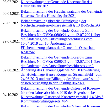
03.02.2021
Kurverwaltung der Gemeinde Koserow für das
Haushaltsjahr 2021
Bekanntmachung der Haushaltssatzung der Gemeinde
09.04.2021
Koserow für das Haushaltsjahr 2021
Bekanntmachung über die Offenlegung der
28.05.2021
Nachschätzungsergebnisse gemäß § 13 BodSchätzG
Bekanntmachung der Gemeinde Koserow Zum
Beschluss Nr. GVKo-0600/21 vom 12.07.2021 über
die Änderung des Aufstellungsbeschlusses vom
29.07.2021
16.04.2019 zur 10. Änderung des
Flächennutzungsplanes der Gemeinde Ostseebad
Koserow
Bekanntmachung der Gemeinde Koserow zum
Beschluss Nr. GVKo-0598/21 vom 12.07.2021 über
die Änderung des Aufstellungsbeschlusses zur 2.
02.08.2021
Änderung des Bebauungsplanes Nr. 10 Erweiterung
der Hotelanlage Hanse-Kogge am Strauchelfeld“ vom
24.06.2013 und zur Billigung des Vorentwurfes und
dessen Auslegung in der Fassung 04-2021
Bekanntmachung der Gemeinde Ostseebad Koserow
über den Jahresabschluss 2019 des Eigenbetriebes
04.10.2021
Kurverwaltung Ostseebad Koserow gemäß § 14 Abs.5
Kommunalprüfungsgesetz M-V
Bekanntmachung der Gemeinde Ostseebad Koserow