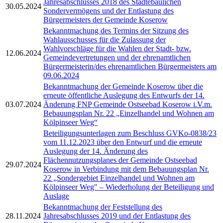
Jahresabschlusses 2018 des Städtebaulichen
30.05.2024
Sondervermögens und der Entlastung des
Bürgermeisters der Gemeinde Koserow
Bekanntmachung des Termins der Sitzung des
Wahlausschusses für die Zulassung der
Wahlvorschläge für die Wahlen der Stadt- bzw.
12.06.2024
Gemeindevertretungen und der ehrenamtlichen
Bürgermeisterin/des ehrenamtlichen Bürgermeisters am
09.06.2024
Bekanntmachung der Gemeinde Koserow über die
erneute öffentliche Auslegung des Entwurfs der 14.
03.07.2024
Änderung FNP Gemeinde Ostseebad Koserow i.V.m.
Bebauungsplan Nr. 22 „Einzelhandel und Wohnen am
Kölpinseer Weg“
Beteiligungsunterlagen zum Beschluss GVKo-0838/23
vom 11.12.2023 über den Entwurf und die erneute
Auslegung der 14. Änderung des
Flächennutzungsplanes der Gemeinde Ostseebad
29.07.2024
Koserow in Verbindung mit dem Bebauungsplan Nr.
22 „Sondergebiet Einzelhandel und Wohnen am
Kölpinseer Weg" – Wiederholung der Beteiligung und
Auslage
Bekanntmachung der Feststellung des
28.11.2024
Jahresabschlusses 2019 und der Entlastung des