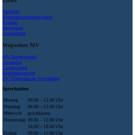
Links
Startseite
Bürgerinformationssystem
Kontakt
Impressum
Datenschutz
Wegweiser MV
MV-Serviceportal
Geoportal
Landesportal
Regierungsportal
ZV Elektronische Verwaltung
Sprechzeiten
Montag
09.00 – 12.00 Uhr
Dienstag
09.00 – 12.00 Uhr
Mittwoch
geschlossen
Donnerstag
09.00 – 12.00 Uhr
14.00 – 18.00 Uhr
Freitag
09.00 – 12.00 Uhr